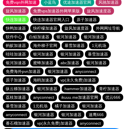
免费vqn外网加速
小蓝鸟
优途加速器官网
风驰加速器
旋风加速器
免费vps加速器外网苹果版
旋风加速度器
快连加速器
快连加速器官网入口
原子加速器
快鸭加速器
快柠檬加速器
旋风加速度器
外网网址导航
软件中心
白鲸加速器
银河加速器
银河加速器
蚂蚁加速器
海外梯子官网
暴雪加速器
1元机场
哇哇加速器
银河加速器
银河加速器
暴雪加速器
银河加速器
蜜蜂加速器
abc加速器
银河加速器
免费海外pvn加速器
银河加速器
anyconnect
原子加速器
海鸥加速器
vp(永久免费)加速器
纵云梯加速器
银河加速器
hammer加速器
青柠加速器
荔枝加速器
anyconnect
ikuuu.me加速器官网
优云666
暴雪加速器
1元机场
橘子加速器
银河加速器
anyconnect
银河加速器
银河加速器
速鹰666
番石榴加速器
vp(永久免费)加速器
anyconnect