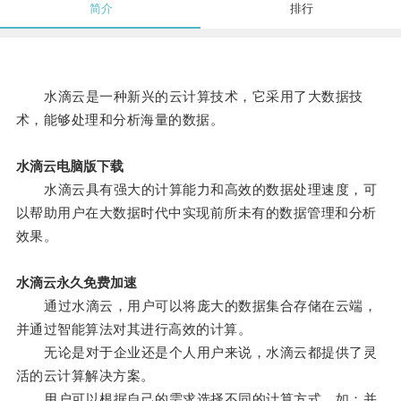
简介
排行
水滴云是一种新兴的云计算技术，它采用了大数据技
术，能够处理和分析海量的数据。
水滴云电脑版下载
水滴云具有强大的计算能力和高效的数据处理速度，可
以帮助用户在大数据时代中实现前所未有的数据管理和分析
效果。
水滴云永久免费加速
通过水滴云，用户可以将庞大的数据集合存储在云端，
并通过智能算法对其进行高效的计算。
无论是对于企业还是个人用户来说，水滴云都提供了灵
活的云计算解决方案。
用户可以根据自己的需求选择不同的计算方式，如：并