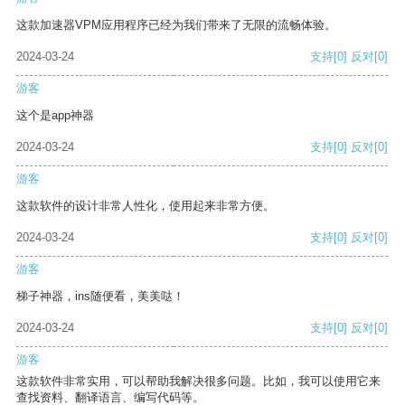
这款加速器VPM应用程序已经为我们带来了无限的流畅体验。
2024-03-24
支持
[0]
反对
[0]
游客
这个是app神器
2024-03-24
支持
[0]
反对
[0]
游客
这款软件的设计非常人性化，使用起来非常方便。
2024-03-24
支持
[0]
反对
[0]
游客
梯子神器，ins随便看，美美哒！
2024-03-24
支持
[0]
反对
[0]
游客
这款软件非常实用，可以帮助我解决很多问题。比如，我可以使用它来
查找资料、翻译语言、编写代码等。