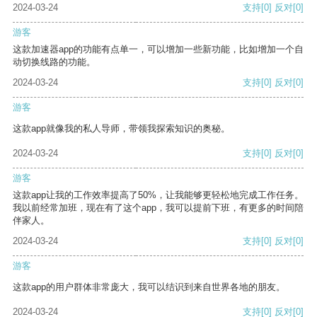
2024-03-24
支持
[0]
反对
[0]
游客
这款加速器app的功能有点单一，可以增加一些新功能，比如增加一个自
动切换线路的功能。
2024-03-24
支持
[0]
反对
[0]
游客
这款app就像我的私人导师，带领我探索知识的奥秘。
2024-03-24
支持
[0]
反对
[0]
游客
这款app让我的工作效率提高了50%，让我能够更轻松地完成工作任务。
我以前经常加班，现在有了这个app，我可以提前下班，有更多的时间陪
伴家人。
2024-03-24
支持
[0]
反对
[0]
游客
这款app的用户群体非常庞大，我可以结识到来自世界各地的朋友。
2024-03-24
支持
[0]
反对
[0]