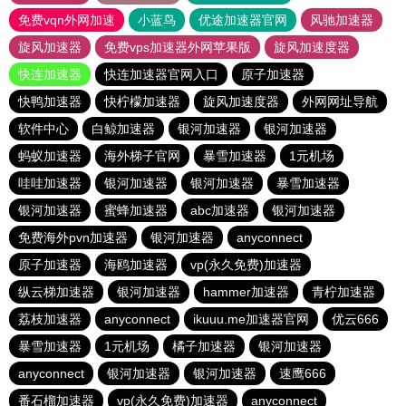
免费vqn外网加速
小蓝鸟
优途加速器官网
风驰加速器
旋风加速器
免费vps加速器外网苹果版
旋风加速度器
快连加速器
快连加速器官网入口
原子加速器
快鸭加速器
快柠檬加速器
旋风加速度器
外网网址导航
软件中心
白鲸加速器
银河加速器
银河加速器
蚂蚁加速器
海外梯子官网
暴雪加速器
1元机场
哇哇加速器
银河加速器
银河加速器
暴雪加速器
银河加速器
蜜蜂加速器
abc加速器
银河加速器
免费海外pvn加速器
银河加速器
anyconnect
原子加速器
海鸥加速器
vp(永久免费)加速器
纵云梯加速器
银河加速器
hammer加速器
青柠加速器
荔枝加速器
anyconnect
ikuuu.me加速器官网
优云666
暴雪加速器
1元机场
橘子加速器
银河加速器
anyconnect
银河加速器
银河加速器
速鹰666
番石榴加速器
vp(永久免费)加速器
anyconnect