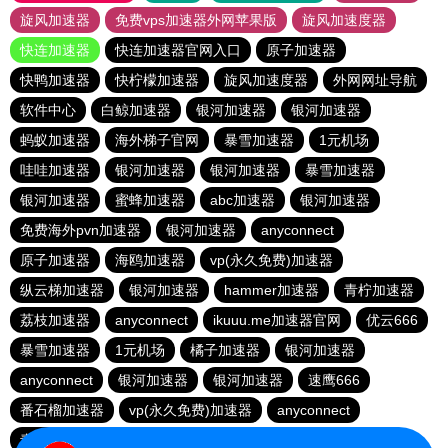
旋风加速器
免费vps加速器外网苹果版
旋风加速度器
快连加速器
快连加速器官网入口
原子加速器
快鸭加速器
快柠檬加速器
旋风加速度器
外网网址导航
软件中心
白鲸加速器
银河加速器
银河加速器
蚂蚁加速器
海外梯子官网
暴雪加速器
1元机场
哇哇加速器
银河加速器
银河加速器
暴雪加速器
银河加速器
蜜蜂加速器
abc加速器
银河加速器
免费海外pvn加速器
银河加速器
anyconnect
原子加速器
海鸥加速器
vp(永久免费)加速器
纵云梯加速器
银河加速器
hammer加速器
青柠加速器
荔枝加速器
anyconnect
ikuuu.me加速器官网
优云666
暴雪加速器
1元机场
橘子加速器
银河加速器
anyconnect
银河加速器
银河加速器
速鹰666
番石榴加速器
vp(永久免费)加速器
anyconnect
青柠加速器