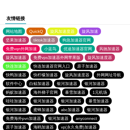
友情链接
网站地图
QuickQ
旋风加速度器
旋风加速
坚果加速器
tiktok加速器
狗急加速器官网
免费vqn外网加速
小蓝鸟
优途加速器官网
风驰加速器
旋风加速器
免费vps加速器外网苹果版
旋风加速度器
快连加速器
快连加速器官网入口
原子加速器
快鸭加速器
快柠檬加速器
旋风加速度器
外网网址导航
软件中心
白鲸加速器
银河加速器
银河加速器
蚂蚁加速器
海外梯子官网
暴雪加速器
1元机场
哇哇加速器
银河加速器
银河加速器
暴雪加速器
银河加速器
蜜蜂加速器
abc加速器
银河加速器
免费海外pvn加速器
银河加速器
anyconnect
原子加速器
海鸥加速器
vp(永久免费)加速器