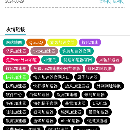
2024-03-29
支持
[0]
反对
[0]
友情链接
网站地图
QuickQ
旋风加速度器
旋风加速
坚果加速器
tiktok加速器
狗急加速器官网
免费vqn外网加速
小蓝鸟
优途加速器官网
风驰加速器
旋风加速器
免费vps加速器外网苹果版
旋风加速度器
快连加速器
快连加速器官网入口
原子加速器
快鸭加速器
快柠檬加速器
旋风加速度器
外网网址导航
软件中心
白鲸加速器
银河加速器
银河加速器
蚂蚁加速器
海外梯子官网
暴雪加速器
1元机场
哇哇加速器
银河加速器
银河加速器
暴雪加速器
银河加速器
蜜蜂加速器
abc加速器
银河加速器
免费海外pvn加速器
银河加速器
anyconnect