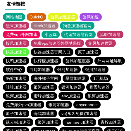
友情链接
网站地图
QuickQ
旋风加速度器
旋风加速
坚果加速器
tiktok加速器
狗急加速器官网
免费vqn外网加速
小蓝鸟
优途加速器官网
风驰加速器
旋风加速器
免费vps加速器外网苹果版
旋风加速度器
快连加速器
快连加速器官网入口
原子加速器
快鸭加速器
快柠檬加速器
旋风加速度器
外网网址导航
软件中心
白鲸加速器
银河加速器
银河加速器
蚂蚁加速器
海外梯子官网
暴雪加速器
1元机场
哇哇加速器
银河加速器
银河加速器
暴雪加速器
银河加速器
蜜蜂加速器
abc加速器
银河加速器
免费海外pvn加速器
银河加速器
anyconnect
原子加速器
海鸥加速器
vp(永久免费)加速器
纵云梯加速器
银河加速器
hammer加速器
青柠加速器