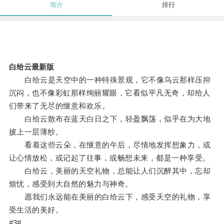
简介
排行
白给云最新版
白给云是天空中的一种特殊景观，它不像乌云那样压抑
沉闷，也不像彩虹那样绚丽耀眼，它看似平凡无奇，却给人
们带来了无尽的惬意和欢乐。
白给云散布在蓝天白日之下，轻盈飘荡，似乎在为大地
披上一层薄纱。
看着这些云朵，在惬意的午后，尽情地发挥想象力，或
让心情放松，或记起了往事，或畅想未来，都是一种享受。
白给云，美丽的天空礼物，总能让人们沉醉其中，忘却
烦忧，感受到大自然的魅力与神奇。
愿我们永远能在美丽的白给云下，感受天空的礼物，享
受生活的美好。
#3#