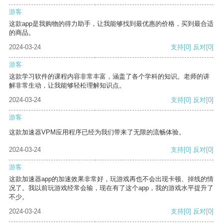
游客
这款app是我购物的得力助手，让我能够找到最优惠的价格，买到最合适
的商品。
2024-03-24
支持
[0]
反对
[0]
游客
这款学习软件的课程内容非常丰富，涵盖了各个学科的知识。老师的讲
解非常生动，让我能够轻松理解知识点。
2024-03-24
支持
[0]
反对
[0]
游客
这款加速器VPM应用程序已经为我们带来了无限的流畅体验。
2024-03-24
支持
[0]
反对
[0]
游客
这款加速器app的加速效果非常好，玩游戏再也不会出现卡顿、掉线的情
况了。我以前玩游戏经常会输，现在有了这个app，我的游戏水平提升了
不少。
2024-03-24
支持
[0]
反对
[0]