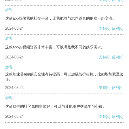
游客
这款app就像我的社交平台，让我能够与志同道合的朋友一起交流。
2024-03-24
支持
[0]
反对
[0]
游客
这款app的视频资源非常丰富，可以满足我不同的娱乐需求。
2024-03-24
支持
[0]
反对
[0]
游客
这款加速器app的安全性有待提高，可以加强防护措施，比如增加双重验
证。
2024-03-24
支持
[0]
反对
[0]
游客
这款软件的社区氛围非常好，可以与其他用户交流学习心得。
2024-03-24
支持
[0]
反对
[0]