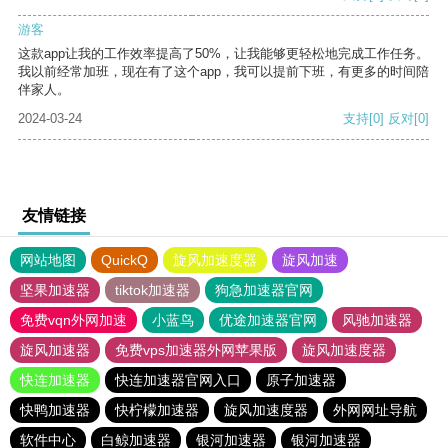
游客
这款app让我的工作效率提高了50%，让我能够更轻松地完成工作任务。
我以前经常加班，现在有了这个app，我可以提前下班，有更多的时间陪
伴家人。
2024-03-24
支持
[0]
反对
[0]
友情链接
网站地图
QuickQ
旋风加速度器
旋风加速
坚果加速器
tiktok加速器
狗急加速器官网
免费vqn外网加速
小蓝鸟
优途加速器官网
风驰加速器
旋风加速器
免费vps加速器外网苹果版
旋风加速度器
快连加速器
快连加速器官网入口
原子加速器
快鸭加速器
快柠檬加速器
旋风加速度器
外网网址导航
软件中心
白鲸加速器
银河加速器
银河加速器