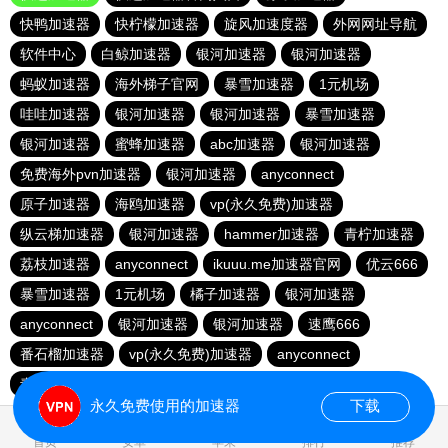
快鸭加速器
快柠檬加速器
旋风加速度器
外网网址导航
软件中心
白鲸加速器
银河加速器
银河加速器
蚂蚁加速器
海外梯子官网
暴雪加速器
1元机场
哇哇加速器
银河加速器
银河加速器
暴雪加速器
银河加速器
蜜蜂加速器
abc加速器
银河加速器
免费海外pvn加速器
银河加速器
anyconnect
原子加速器
海鸥加速器
vp(永久免费)加速器
纵云梯加速器
银河加速器
hammer加速器
青柠加速器
荔枝加速器
anyconnect
ikuuu.me加速器官网
优云666
暴雪加速器
1元机场
橘子加速器
银河加速器
anyconnect
银河加速器
银河加速器
速鹰666
番石榴加速器
vp(永久免费)加速器
anyconnect
青柠加速器
永久免费使用的加速器
下载
1.648681s
首页
安卓
苹果
排行
推荐