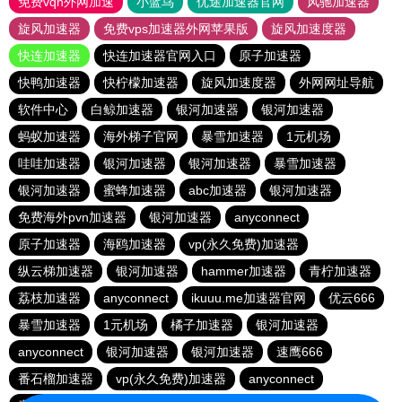
免费vqn外网加速
小蓝鸟
优途加速器官网
风驰加速器
旋风加速器
免费vps加速器外网苹果版
旋风加速度器
快连加速器
快连加速器官网入口
原子加速器
快鸭加速器
快柠檬加速器
旋风加速度器
外网网址导航
软件中心
白鲸加速器
银河加速器
银河加速器
蚂蚁加速器
海外梯子官网
暴雪加速器
1元机场
哇哇加速器
银河加速器
银河加速器
暴雪加速器
银河加速器
蜜蜂加速器
abc加速器
银河加速器
免费海外pvn加速器
银河加速器
anyconnect
原子加速器
海鸥加速器
vp(永久免费)加速器
纵云梯加速器
银河加速器
hammer加速器
青柠加速器
荔枝加速器
anyconnect
ikuuu.me加速器官网
优云666
暴雪加速器
1元机场
橘子加速器
银河加速器
anyconnect
银河加速器
银河加速器
速鹰666
番石榴加速器
vp(永久免费)加速器
anyconnect