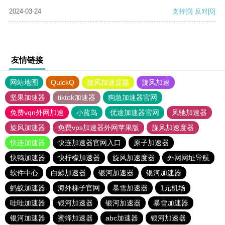
2024-03-24
支持
[0]
反对
[0]
友情链接
网站地图
QuickQ
旋风加速度器
旋风加速
坚果加速器
tiktok加速器
狗急加速器官网
免费vqn外网加速
小蓝鸟
优途加速器官网
风驰加速器
旋风加速器
免费vps加速器外网苹果版
旋风加速度器
快连加速器
快连加速器官网入口
原子加速器
快鸭加速器
快柠檬加速器
旋风加速度器
外网网址导航
软件中心
白鲸加速器
银河加速器
银河加速器
蚂蚁加速器
海外梯子官网
暴雪加速器
1元机场
哇哇加速器
银河加速器
银河加速器
暴雪加速器
银河加速器
蜜蜂加速器
abc加速器
银河加速器