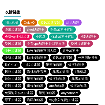
友情链接
网站地图
QuickQ
旋风加速度器
旋风加速
坚果加速器
tiktok加速器
狗急加速器官网
免费vqn外网加速
小蓝鸟
优途加速器官网
风驰加速器
旋风加速器
免费vps加速器外网苹果版
旋风加速度器
快连加速器
快连加速器官网入口
原子加速器
快鸭加速器
快柠檬加速器
旋风加速度器
外网网址导航
软件中心
白鲸加速器
银河加速器
银河加速器
蚂蚁加速器
海外梯子官网
暴雪加速器
1元机场
哇哇加速器
银河加速器
银河加速器
暴雪加速器
银河加速器
蜜蜂加速器
abc加速器
银河加速器
免费海外pvn加速器
银河加速器
anyconnect
原子加速器
海鸥加速器
vp(永久免费)加速器