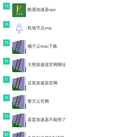
73
酷通加速器vps
74
机场节点vnp
75
橘子云mac下载
76
大熊加速器官网网址
77
豆荚加速器官网
78
擎天云官网
79
蛋蛋加速器不能用了
80