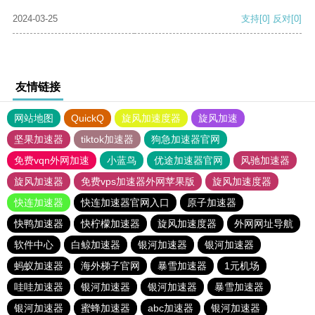
2024-03-25
支持
[0]
反对
[0]
友情链接
网站地图
QuickQ
旋风加速度器
旋风加速
坚果加速器
tiktok加速器
狗急加速器官网
免费vqn外网加速
小蓝鸟
优途加速器官网
风驰加速器
旋风加速器
免费vps加速器外网苹果版
旋风加速度器
快连加速器
快连加速器官网入口
原子加速器
快鸭加速器
快柠檬加速器
旋风加速度器
外网网址导航
软件中心
白鲸加速器
银河加速器
银河加速器
蚂蚁加速器
海外梯子官网
暴雪加速器
1元机场
哇哇加速器
银河加速器
银河加速器
暴雪加速器
银河加速器
蜜蜂加速器
abc加速器
银河加速器