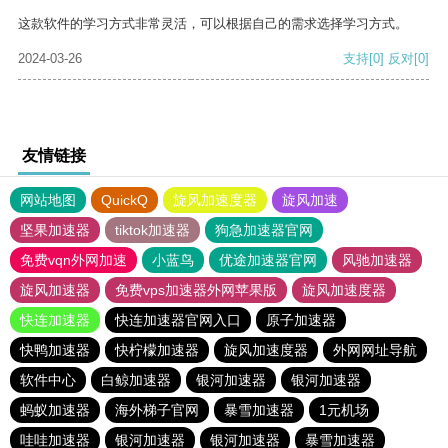
这款软件的学习方式非常灵活，可以根据自己的需求选择学习方式。
2024-03-26
支持
[0]
反对
[0]
友情链接
网站地图
QuickQ
旋风加速度器
旋风加速
坚果加速器
tiktok加速器
狗急加速器官网
免费vqn外网加速
小蓝鸟
优途加速器官网
风驰加速器
旋风加速器
免费vps加速器外网苹果版
旋风加速度器
快连加速器
快连加速器官网入口
原子加速器
快鸭加速器
快柠檬加速器
旋风加速度器
外网网址导航
软件中心
白鲸加速器
银河加速器
银河加速器
蚂蚁加速器
海外梯子官网
暴雪加速器
1元机场
哇哇加速器
银河加速器
银河加速器
暴雪加速器