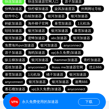
快连加速器
快连加速器官网入口
原子加速器
快鸭加速器
快柠檬加速器
旋风加速度器
外网网址导航
软件中心
白鲸加速器
银河加速器
银河加速器
蚂蚁加速器
海外梯子官网
暴雪加速器
1元机场
哇哇加速器
银河加速器
银河加速器
暴雪加速器
银河加速器
蜜蜂加速器
abc加速器
银河加速器
免费海外pvn加速器
银河加速器
anyconnect
原子加速器
海鸥加速器
vp(永久免费)加速器
纵云梯加速器
银河加速器
hammer加速器
青柠加速器
荔枝加速器
anyconnect
ikuuu.me加速器官网
优云666
暴雪加速器
1元机场
橘子加速器
银河加速器
anyconnect
银河加速器
银河加速器
速鹰666
番石榴加速器
vp(永久免费)加速器
anyconnect
青柠加速器
永久免费使用的加速器
下载