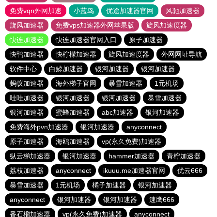
免费vqn外网加速
小蓝鸟
优途加速器官网
风驰加速器
旋风加速器
免费vps加速器外网苹果版
旋风加速度器
快连加速器
快连加速器官网入口
原子加速器
快鸭加速器
快柠檬加速器
旋风加速度器
外网网址导航
软件中心
白鲸加速器
银河加速器
银河加速器
蚂蚁加速器
海外梯子官网
暴雪加速器
1元机场
哇哇加速器
银河加速器
银河加速器
暴雪加速器
银河加速器
蜜蜂加速器
abc加速器
银河加速器
免费海外pvn加速器
银河加速器
anyconnect
原子加速器
海鸥加速器
vp(永久免费)加速器
纵云梯加速器
银河加速器
hammer加速器
青柠加速器
荔枝加速器
anyconnect
ikuuu.me加速器官网
优云666
暴雪加速器
1元机场
橘子加速器
银河加速器
anyconnect
银河加速器
银河加速器
速鹰666
番石榴加速器
vp(永久免费)加速器
anyconnect