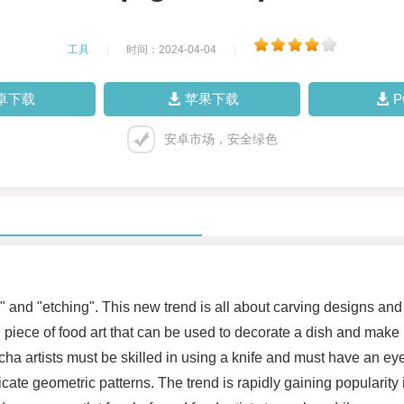
工具
|
时间：2024-04-04
|
卓下载
苹果下载
安卓市场，安全绿色
" and "etching". This new trend is all about carving designs and 
ng piece of food art that can be used to decorate a dish and mak
cha artists must be skilled in using a knife and must have an eye 
ate geometric patterns. The trend is rapidly gaining popularity i