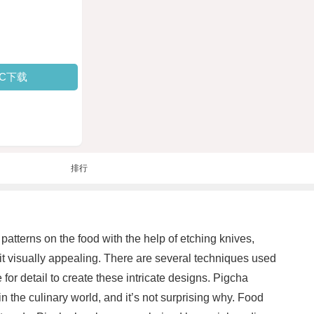
PC下载
排行
patterns on the food with the help of etching knives,
e it visually appealing. There are several techniques used
for detail to create these intricate designs. Pigcha
n the culinary world, and it’s not surprising why. Food