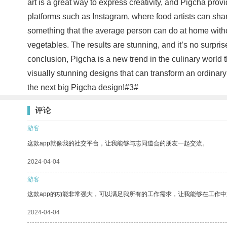
art is a great way to express creativity, and Pigcha pro
platforms such as Instagram, where food artists can shar
something that the average person can do at home without
vegetables. The results are stunning, and it’s no surpris
conclusion, Pigcha is a new trend in the culinary world t
visually stunning designs that can transform an ordinary d
the next big Pigcha design!#3#
评论
游客
这款app就像我的社交平台，让我能够与志同道合的朋友一起交流。
2024-04-04
游客
这款app的功能非常强大，可以满足我所有的工作需求，让我能够在工作
2024-04-04