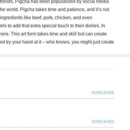
ny trends, Pigcha has been popularized by social media
the world. Pigcha takes time and patience, and it’s not
ingredients like beef, pork, chicken, and even
s to add that extra special touch to their dishes. In
ere. This art form takes time and skill but can create
 not try your hand at it – who knows, you might just create
支持
[0]
反对
[0]
支持
[0]
反对
[0]