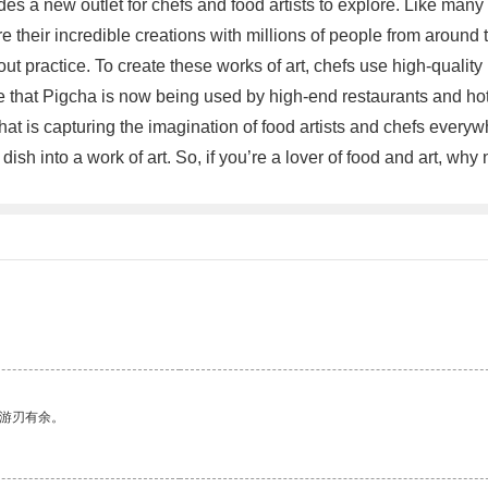
vides a new outlet for chefs and food artists to explore. Like ma
e their incredible creations with millions of people from around 
 practice. To create these works of art, chefs use high-quality 
e that Pigcha is now being used by high-end restaurants and hotel
hat is capturing the imagination of food artists and chefs everywh
ish into a work of art. So, if you’re a lover of food and art, why
中游刃有余。