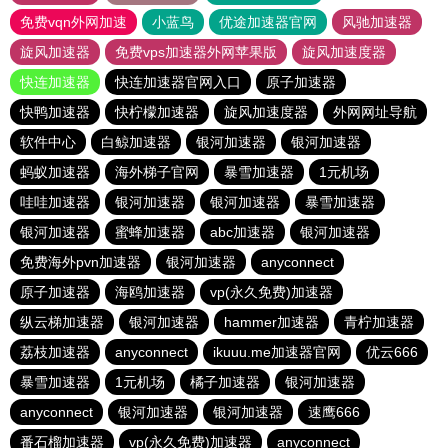
免费vqn外网加速
小蓝鸟
优途加速器官网
风驰加速器
旋风加速器
免费vps加速器外网苹果版
旋风加速度器
快连加速器
快连加速器官网入口
原子加速器
快鸭加速器
快柠檬加速器
旋风加速度器
外网网址导航
软件中心
白鲸加速器
银河加速器
银河加速器
蚂蚁加速器
海外梯子官网
暴雪加速器
1元机场
哇哇加速器
银河加速器
银河加速器
暴雪加速器
银河加速器
蜜蜂加速器
abc加速器
银河加速器
免费海外pvn加速器
银河加速器
anyconnect
原子加速器
海鸥加速器
vp(永久免费)加速器
纵云梯加速器
银河加速器
hammer加速器
青柠加速器
荔枝加速器
anyconnect
ikuuu.me加速器官网
优云666
暴雪加速器
1元机场
橘子加速器
银河加速器
anyconnect
银河加速器
银河加速器
速鹰666
番石榴加速器
vp(永久免费)加速器
anyconnect