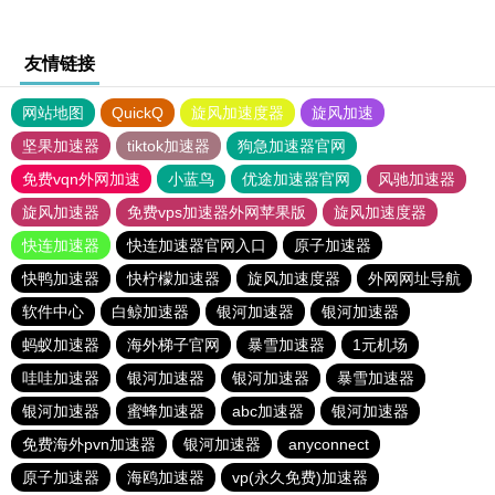
友情链接
网站地图
QuickQ
旋风加速度器
旋风加速
坚果加速器
tiktok加速器
狗急加速器官网
免费vqn外网加速
小蓝鸟
优途加速器官网
风驰加速器
旋风加速器
免费vps加速器外网苹果版
旋风加速度器
快连加速器
快连加速器官网入口
原子加速器
快鸭加速器
快柠檬加速器
旋风加速度器
外网网址导航
软件中心
白鲸加速器
银河加速器
银河加速器
蚂蚁加速器
海外梯子官网
暴雪加速器
1元机场
哇哇加速器
银河加速器
银河加速器
暴雪加速器
银河加速器
蜜蜂加速器
abc加速器
银河加速器
免费海外pvn加速器
银河加速器
anyconnect
原子加速器
海鸥加速器
vp(永久免费)加速器