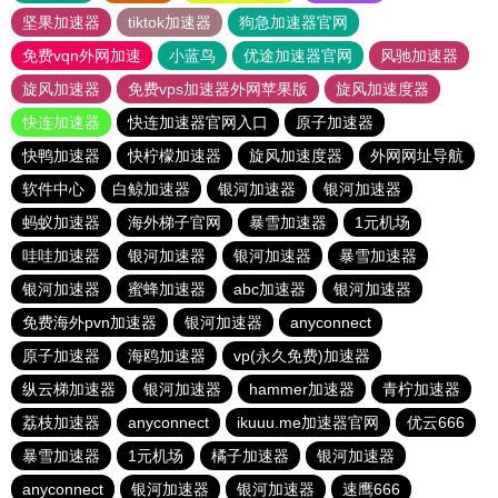
坚果加速器
tiktok加速器
狗急加速器官网
免费vqn外网加速
小蓝鸟
优途加速器官网
风驰加速器
旋风加速器
免费vps加速器外网苹果版
旋风加速度器
快连加速器
快连加速器官网入口
原子加速器
快鸭加速器
快柠檬加速器
旋风加速度器
外网网址导航
软件中心
白鲸加速器
银河加速器
银河加速器
蚂蚁加速器
海外梯子官网
暴雪加速器
1元机场
哇哇加速器
银河加速器
银河加速器
暴雪加速器
银河加速器
蜜蜂加速器
abc加速器
银河加速器
免费海外pvn加速器
银河加速器
anyconnect
原子加速器
海鸥加速器
vp(永久免费)加速器
纵云梯加速器
银河加速器
hammer加速器
青柠加速器
荔枝加速器
anyconnect
ikuuu.me加速器官网
优云666
暴雪加速器
1元机场
橘子加速器
银河加速器
anyconnect
银河加速器
银河加速器
速鹰666