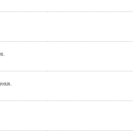
绩。
区的线路。
。