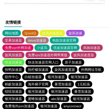
友情链接
网站地图
QuickQ
旋风加速度器
旋风加速
坚果加速器
tiktok加速器
狗急加速器官网
免费vqn外网加速
小蓝鸟
优途加速器官网
风驰加速器
旋风加速器
免费vps加速器外网苹果版
旋风加速度器
快连加速器
快连加速器官网入口
原子加速器
快鸭加速器
快柠檬加速器
旋风加速度器
外网网址导航
软件中心
白鲸加速器
银河加速器
银河加速器
蚂蚁加速器
海外梯子官网
暴雪加速器
1元机场
哇哇加速器
银河加速器
银河加速器
暴雪加速器
银河加速器
蜜蜂加速器
abc加速器
银河加速器
免费海外pvn加速器
银河加速器
anyconnect