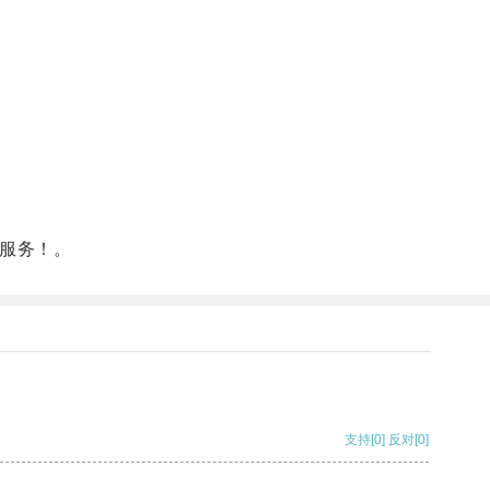
服务！。
支持
[0]
反对
[0]