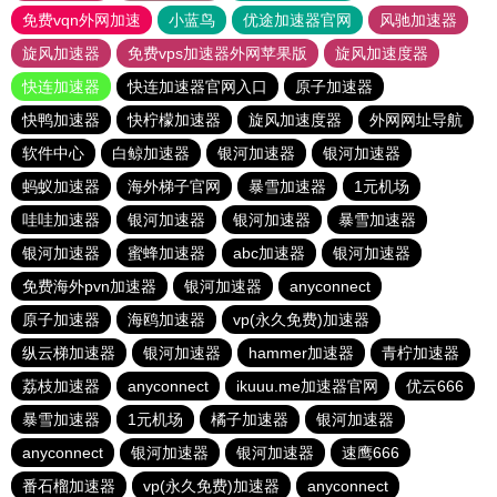
免费vqn外网加速
小蓝鸟
优途加速器官网
风驰加速器
旋风加速器
免费vps加速器外网苹果版
旋风加速度器
快连加速器
快连加速器官网入口
原子加速器
快鸭加速器
快柠檬加速器
旋风加速度器
外网网址导航
软件中心
白鲸加速器
银河加速器
银河加速器
蚂蚁加速器
海外梯子官网
暴雪加速器
1元机场
哇哇加速器
银河加速器
银河加速器
暴雪加速器
银河加速器
蜜蜂加速器
abc加速器
银河加速器
免费海外pvn加速器
银河加速器
anyconnect
原子加速器
海鸥加速器
vp(永久免费)加速器
纵云梯加速器
银河加速器
hammer加速器
青柠加速器
荔枝加速器
anyconnect
ikuuu.me加速器官网
优云666
暴雪加速器
1元机场
橘子加速器
银河加速器
anyconnect
银河加速器
银河加速器
速鹰666
番石榴加速器
vp(永久免费)加速器
anyconnect