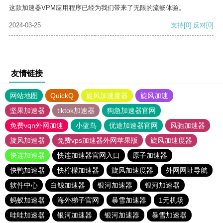
这款加速器VPM应用程序已经为我们带来了无限的流畅体验。
2024-03-25
支持
[0]
反对
[0]
友情链接
网站地图
QuickQ
旋风加速度器
旋风加速
坚果加速器
tiktok加速器
狗急加速器官网
免费vqn外网加速
小蓝鸟
优途加速器官网
风驰加速器
旋风加速器
免费vps加速器外网苹果版
旋风加速度器
快连加速器
快连加速器官网入口
原子加速器
快鸭加速器
快柠檬加速器
旋风加速度器
外网网址导航
软件中心
白鲸加速器
银河加速器
银河加速器
蚂蚁加速器
海外梯子官网
暴雪加速器
1元机场
哇哇加速器
银河加速器
银河加速器
暴雪加速器